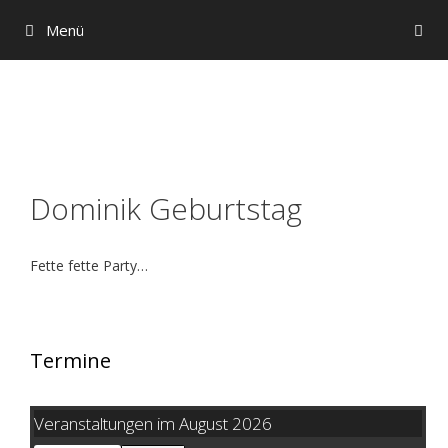
Zum
Menü
Inhalt
springen
Dominik Geburtstag
Fette fette Party…
Termine
Veranstaltungen im August 2026